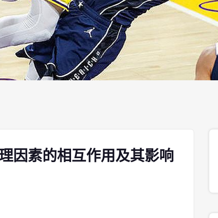
心理因素的相互作用及其影响