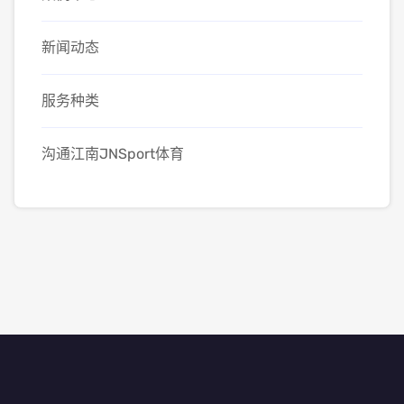
新闻动态
服务种类
沟通江南JNSport体育