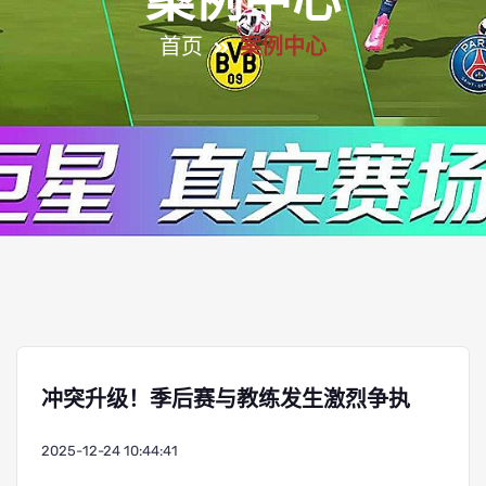
案例中心
首页
案例中心
冲突升级！季后赛与教练发生激烈争执
2025-12-24 10:44:41