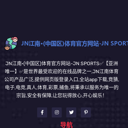
JN江南·(中国区)体育官方网站-JN SPORTS✅【亚洲
唯一】✅是世界最受欢迎的在线品牌之一,JN江南体育
公司产品广泛,提供网页版登录入口,全站app下载,竞猜,
电子,电竞,真人,体育,彩票,捕鱼,将秉承以服务为唯一的
宗旨,安全有保障,让您玩得放心,开心娱乐！
导航