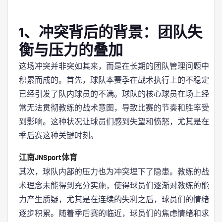
1、冲突背后的背景：团队失
衡与压力的叠加
这场冲突并非突如其来，而是在长期的团队管理问题中
积累而成的。首先，球队本赛季在战术执行上的不稳定
已经引发了队内球员的不满。球队的核心球员在场上经
常无法贯彻教练的战术意图，导致比赛的节奏和胜率受
到影响。这种状况让球员们感到失望和愤怒，尤其是在
季后赛这种关键时刻。
江南JNSport体育
其次，球队内部的压力也为冲突埋下了隐患。教练的战
术理念未能得到充分实施，使得球员们逐渐对教练的能
力产生质疑，尤其是在连续的失利之后，球员们的情绪
逐步积累。随着季后赛的临近，球员们的焦虑情绪和求