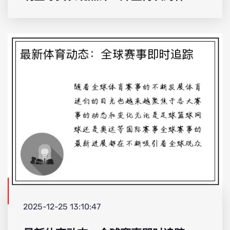
2025-12-25 13:10:47