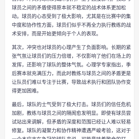
球员之间的矛盾使得原本就不稳定的战术体系更加松
动。球员的心态受到了极大影响，尤其是在比赛中的集
中度和协作性方面，球员们似乎不再全力执行教练的战
术安排，而是开始更倾向于个人的表现。
其次，冲突也对球员的心理产生了负面影响。长期的紧
张气氛让球员们的压力倍增，不仅影响了他们在场上的
发挥，还影响了球队的整体气氛。心理学专家指出，季
后赛本就充满压力，而此时教练与球员之间的矛盾更是
让队员们难以专注于比赛，导致战术执行和团队协作变
得更加困难。
最后，球队的士气受到了极大打击。球员们的信任危机
加剧，教练与球员之间的隔阂愈发明显。即使有球员尝
试站出来调解，但矛盾的深度和范围已经让人难以轻易
修复。球队的凝聚力和协作精神遭遇严峻考验，这对于