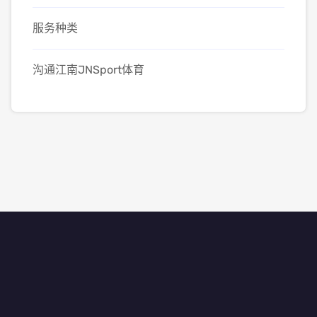
服务种类
沟通江南JNSport体育